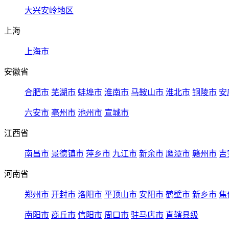
大兴安岭地区
上海
上海市
安徽省
合肥市
芜湖市
蚌埠市
淮南市
马鞍山市
淮北市
铜陵市
安
六安市
亳州市
池州市
宣城市
江西省
南昌市
景德镇市
萍乡市
九江市
新余市
鹰潭市
赣州市
吉
河南省
郑州市
开封市
洛阳市
平顶山市
安阳市
鹤壁市
新乡市
焦
南阳市
商丘市
信阳市
周口市
驻马店市
直辖县级