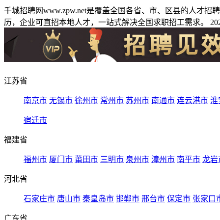
千城招聘网www.zpw.net是覆盖全国各省、市、区县的人
历，企业可直招本地人才，一站式解决全国求职招工需求。 2026
江苏省
南京市
无锡市
徐州市
常州市
苏州市
南通市
连云港市
淮
宿迁市
福建省
福州市
厦门市
莆田市
三明市
泉州市
漳州市
南平市
龙岩
河北省
石家庄市
唐山市
秦皇岛市
邯郸市
邢台市
保定市
张家口
广东省