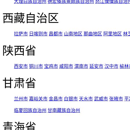
大理白族自治州
德宏傣族景颇族自治州
怒江傈僳族自治
西藏自治区
拉萨市
日喀则市
昌都市
山南地区
那曲地区
阿里地区
林
陕西省
西安市
铜川市
宝鸡市
咸阳市
渭南市
延安市
汉中市
榆林
甘肃省
兰州市
嘉峪关市
金昌市
白银市
天水市
武威市
张掖市
平
临夏回族自治州
甘南藏族自治州
青海省