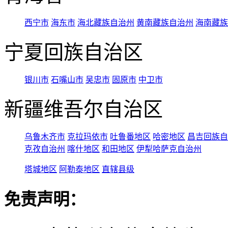
西宁市
海东市
海北藏族自治州
黄南藏族自治州
海南藏族
宁夏回族自治区
银川市
石嘴山市
吴忠市
固原市
中卫市
新疆维吾尔自治区
乌鲁木齐市
克拉玛依市
吐鲁番地区
哈密地区
昌吉回族自
克孜自治州
喀什地区
和田地区
伊犁哈萨克自治州
塔城地区
阿勒泰地区
直辖县级
免责声明：