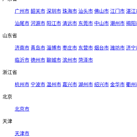
广州市
韶关市
深圳市
珠海市
汕头市
佛山市
江门市
湛江
汕尾市
河源市
阳江市
清远市
东莞市
中山市
潮州市
揭阳
山东省
济南市
青岛市
淄博市
枣庄市
东营市
烟台市
潍坊市
济宁
临沂市
德州市
聊城市
滨州市
菏泽市
浙江省
杭州市
宁波市
温州市
嘉兴市
湖州市
绍兴市
金华市
衢州
北京
北京市
天津
天津市