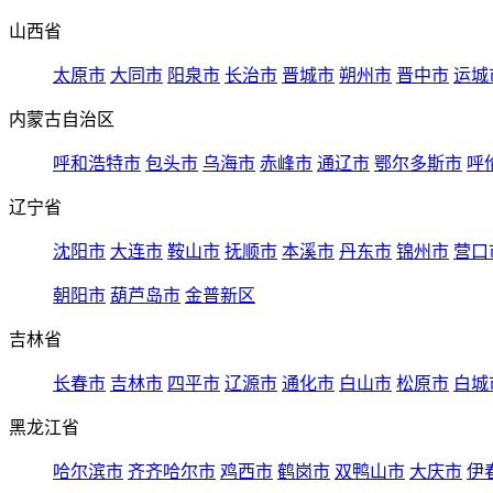
山西省
太原市
大同市
阳泉市
长治市
晋城市
朔州市
晋中市
运城
内蒙古自治区
呼和浩特市
包头市
乌海市
赤峰市
通辽市
鄂尔多斯市
呼
辽宁省
沈阳市
大连市
鞍山市
抚顺市
本溪市
丹东市
锦州市
营口
朝阳市
葫芦岛市
金普新区
吉林省
长春市
吉林市
四平市
辽源市
通化市
白山市
松原市
白城
黑龙江省
哈尔滨市
齐齐哈尔市
鸡西市
鹤岗市
双鸭山市
大庆市
伊