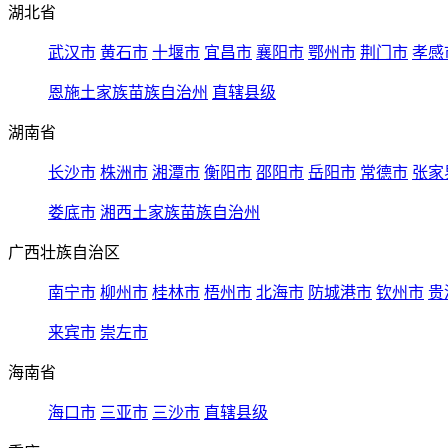
湖北省
武汉市
黄石市
十堰市
宜昌市
襄阳市
鄂州市
荆门市
孝感
恩施土家族苗族自治州
直辖县级
湖南省
长沙市
株洲市
湘潭市
衡阳市
邵阳市
岳阳市
常德市
张家
娄底市
湘西土家族苗族自治州
广西壮族自治区
南宁市
柳州市
桂林市
梧州市
北海市
防城港市
钦州市
贵
来宾市
崇左市
海南省
海口市
三亚市
三沙市
直辖县级