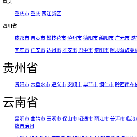
重庆
重庆市
重庆
两江新区
四川省
成都市
自贡市
攀枝花市
泸州市
德阳市
绵阳市
广元市
遂
宜宾市
广安市
达州市
雅安市
巴中市
资阳市
阿坝藏族羌
贵州省
贵阳市
六盘水市
遵义市
安顺市
毕节市
铜仁市
黔西南布
云南省
昆明市
曲靖市
玉溪市
保山市
昭通市
丽江市
普洱市
临沧
族自治州